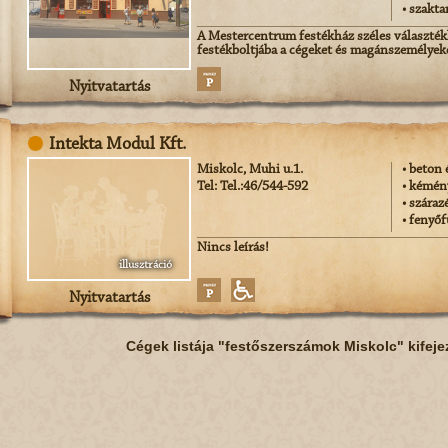
• szakt
A Mestercentrum festékház széles választékka
festékboltjába a cégeket és magánszemélyek
Nyitvatartás
Intekta Modul Kft.
Miskolc, Muhi u.1.
• beton
Tel: Tel.:46/544-592
• kémén
• száraz
• fenyőf
Nincs leírás!
illusztráció
Nyitvatartás
Cégek listája "festőszerszámok Miskolc" kifeje