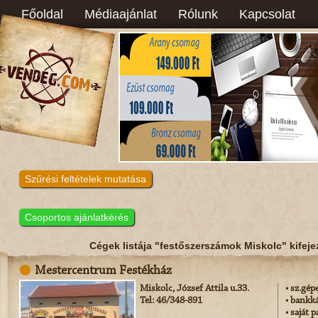
Főoldal
Médiaajánlat
Rólunk
Kapcsolat
Szűrési feltételek mutatása
Csoportos ajánlatkérés
Cégek listája "festőszerszámok Miskolc" kifeje
Mestercentrum Festékház
Miskolc, József Attila u.33.
• sz.gép
Tel: 46/348-891
• bankk
• saját 