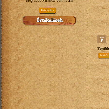
Még
2000
karakter van hátra!
Értékelés
Értékelések
Tovább
festő