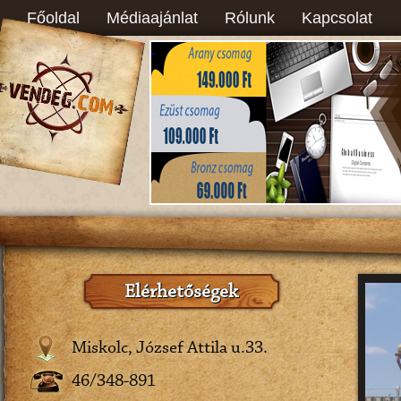
Főoldal
Médiaajánlat
Rólunk
Kapcsolat
Elérhetőségek
Miskolc, József Attila u.33.
46/348-891