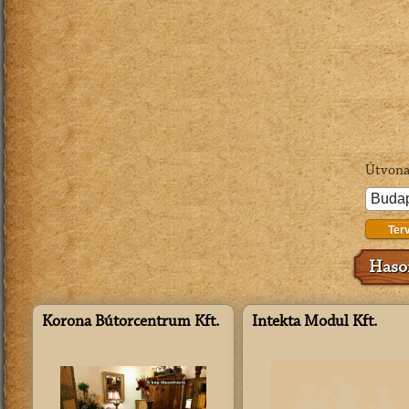
Útvona
Ter
Hason
Korona Bútorcentrum Kft.
Intekta Modul Kft.