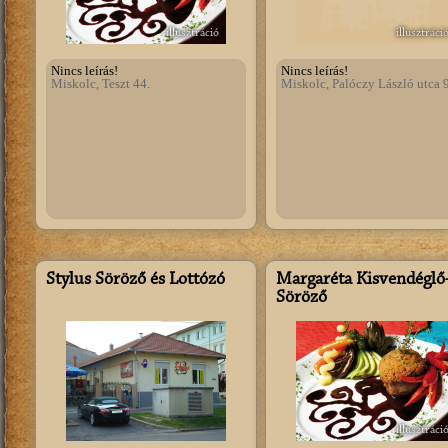
illusztráció
illusztráci
Nincs leírás!
Nincs leírás!
Miskolc, Teszt 44.
Miskolc, Palóczy László utca 
Stylus Söröző és Lottózó
Margaréta Kisvendéglő
Söröző
illusztráci