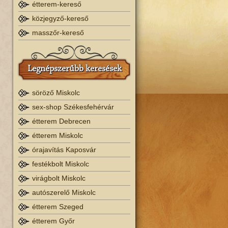
étterem-kereső
közjegyző-kereső
masszőr-kereső
Legnépszerűbb keresések
söröző Miskolc
sex-shop Székesfehérvár
étterem Debrecen
étterem Miskolc
órajavítás Kaposvár
festékbolt Miskolc
virágbolt Miskolc
autószerelő Miskolc
étterem Szeged
étterem Győr