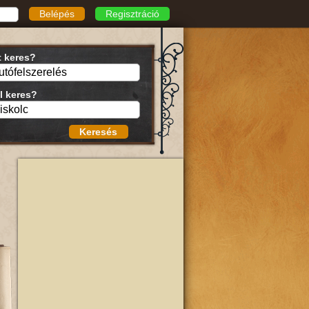
Belépés
Regisztráció
t keres?
l keres?
Keresés