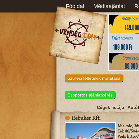
Főoldal
Médiaajánlat
R
Szűrési feltételek mutatása
Csoportos ajánlatkérés
Cégek listája "Autóf
Rebuker Kft.
Miskolc, Józ
Tel: 46/504
Web: http:/