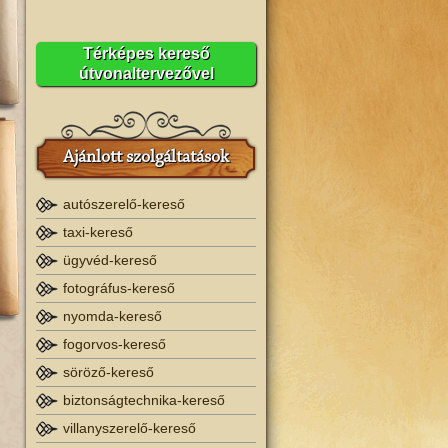
Térképes kereső
útvonaltervezővel
Ajánlott szolgáltatások
autószerelő-kereső
taxi-kereső
ügyvéd-kereső
fotográfus-kereső
nyomda-kereső
fogorvos-kereső
söröző-kereső
biztonságtechnika-kereső
villanyszerelő-kereső