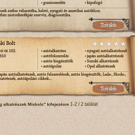
• gumiszerelés
• kipufogó
zek széles választéka, keleti, nyugati és amerikai autókhoz.
len motorkerékpár szerviz, diagnosztika.
Tovább
ki Bolt
ti út 102.
• autóalkatrész
• nyugati autóalkatrészek
-610
• autófelszerelés
• japán autóalkatrészek
• autós kiegészítők
• Suzuki alkatrészek
• autóápolás
• Opel alkatrészek
apán autóalkatrészek, autós felszerelések, autós kiegészítők, Lada-, Skoda-,
atrészek, autóápolási cikkek...
Tovább
1-2 / 2 találat
g alkatrészek Miskolc" kifejezésre