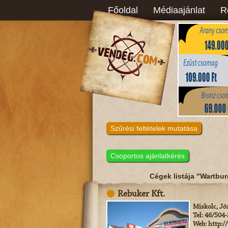
Főoldal
Médiaajánlat
R
Szűrési feltételek mutatása
Csoportos ajánlatkérés
Cégek listája "Wartbur
Rebuker Kft.
Miskolc, Józ
Tel: 46/504
Web: http:/