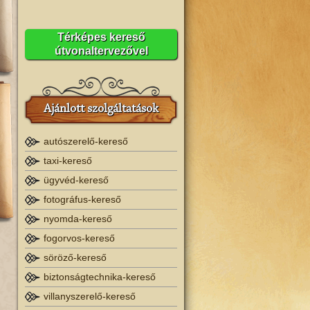
Térképes kereső
útvonaltervezővel
Ajánlott szolgáltatások
autószerelő-kereső
taxi-kereső
ügyvéd-kereső
fotográfus-kereső
nyomda-kereső
fogorvos-kereső
söröző-kereső
biztonságtechnika-kereső
villanyszerelő-kereső