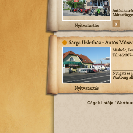
Autóalkatrés
Márkafügget
Nyitvatartás
Sárga Üzletház - Autós Műsza
Miskolc, Pes
Tel: 46/367
Nyugati és j
Wartburg alk
Nyitvatartás
Cégek listája "Wartbur