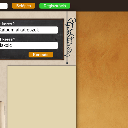
Belépés
Regisztráció
t keres?
l keres?
Keresés