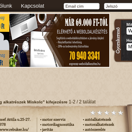
ólunk
Kapcsolat
Mi
Ho
1-2 / 2 találat
g alkatrészek Miskolc" kifejezésre
sef Attila u.25-27.
• motor szerviz
• autóalkatrészek
-378
• motordiagnosztika
• motoralkatrészek
/www.rebuker.hu/
• javítás
• autószerelés