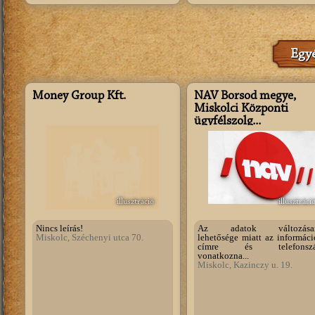
Egyé
Money Group Kft.
NAV Borsod megye,
Miskolci Központi
ügyfélszolg...
illusztráció
illusztráci
Nincs leírás!
Az adatok változásai
Miskolc, Széchenyi utca 70.
lehetősége miatt az informáci
címre és telefonszá
vonatkozna...
Miskolc, Kazinczy u. 19.