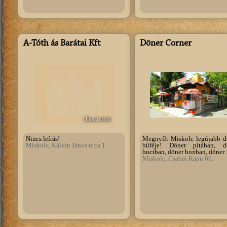
Á-Tóth ás Barátai Kft
Döner Corner
illusztráció
Nincs leírás!
Megnyílt Miskolc legújabb d
Miskolc, Kálvin János utca 1.
büféje! Döner pitában, d
buciban, döner boxban, döner .
Miskolc, Csabai Kapu 66.