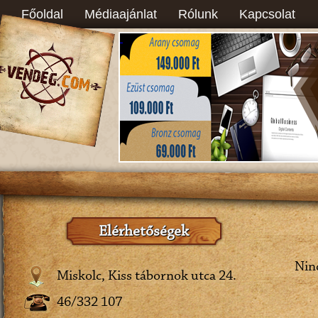
Főoldal
Médiaajánlat
Rólunk
Kapcsolat
Elérhetőségek
Ninc
Miskolc, Kiss tábornok utca 24.
46/332 107