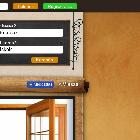
Belépés
Regisztráció
t keres?
l keres?
Keresés
< Vissza
Megosztás