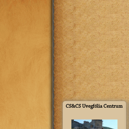
CS&CS Üvegfólia Centrum