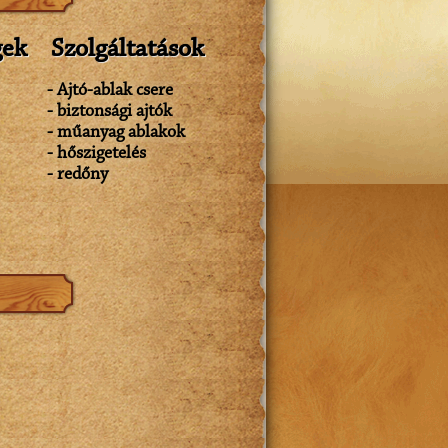
gek
Szolgáltatások
- Ajtó-ablak csere
- biztonsági ajtók
- műanyag ablakok
- hőszigetelés
- redőny