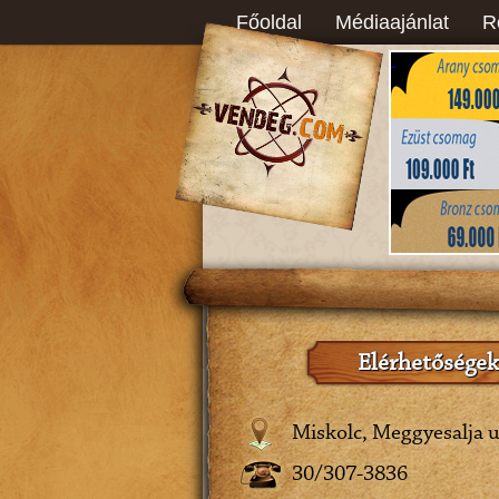
Főoldal
Médiaajánlat
R
Elérhetőségek
Miskolc, Meggyesalja u
30/307-3836