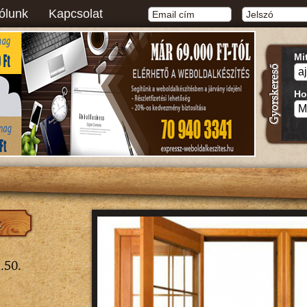
ólunk
Kapcsolat
Mi
Ho
.50.