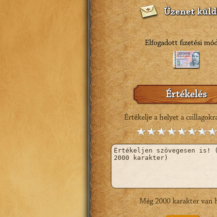
Üzenet küld
Elfogadott fizetési mó
Értékelés
Értékelje a helyet a csillagokr
Még
2000
karakter van h