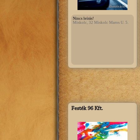
illusztráció
Nincs leírás!
Miskolc, 32 Miskolc Maros U. 5.
Festék 96 Kft.