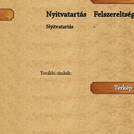
Nyitvatartás
Felszereltsé
Nyitvatartás
-
További címkék:
Térkép