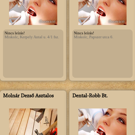
illusztráció
illusztráció
Nincs leírás!
Nincs leírás!
Miskolc, Kerpely Antal u. 4/1 fsz.
Miskolc, Papszer utca 6.
Molnár Dezső Asztalos
Dental-Robb Bt.