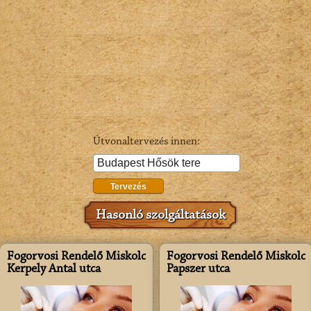
Útvonaltervezés innen:
Tervezés
Hasonló szolgáltatások
Fogorvosi Rendelő Miskolc
Fogorvosi Rendelő Miskolc
Kerpely Antal utca
Papszer utca