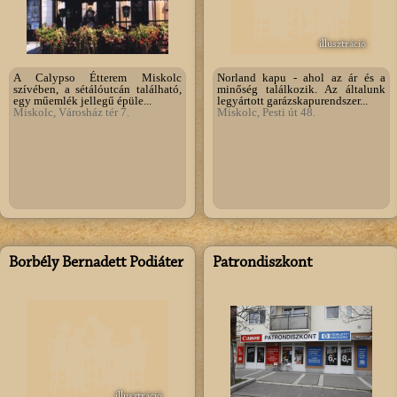
illusztráció
A Calypso Étterem Miskolc
Norland kapu - ahol az ár és a
szívében, a sétálóutcán található,
minőség találkozik. Az általunk
egy műemlék jellegű épüle...
legyártott garázskapurendszer...
Miskolc, Városház tér 7.
Miskolc, Pesti út 48.
Borbély Bernadett Podiáter
Patrondiszkont
illusztráció