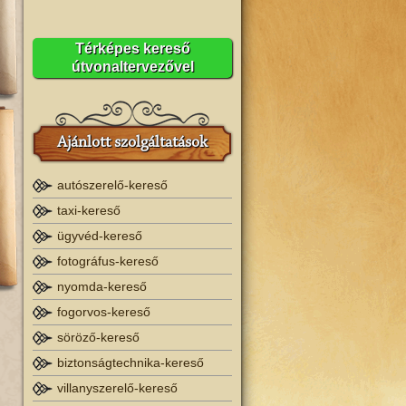
Térképes kereső
útvonaltervezővel
Ajánlott szolgáltatások
autószerelő-kereső
taxi-kereső
ügyvéd-kereső
fotográfus-kereső
nyomda-kereső
fogorvos-kereső
söröző-kereső
biztonságtechnika-kereső
villanyszerelő-kereső