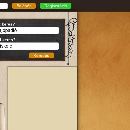
Belépés
Regisztráció
t keres?
l keres?
Keresés