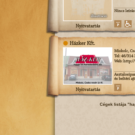
Nincs leírás
illusztráció
Nyitvatartás
Házker Kft.
Miskolc, Cs
Tel: 46/314
Web: http:/
Asztalosipar
és beltéri a
Nyitvatartás
Cégek listája "ha