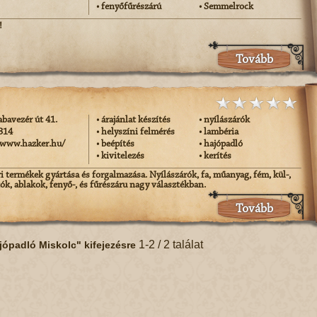
• fenyőfűrészárú
• Semmelrock
!
Tovább
abavezér út 41.
• árajánlat készítés
• nyílászárók
 314
• helyszíni felmérés
• lambéria
/www.hazker.hu/
• beépítés
• hajópadló
• kivitelezés
• kerítés
i termékek gyártása és forgalmazása. Nyílászárók, fa, műanyag, fém, kül-,
jtók, ablakok, fenyő-, és fűrészáru nagy választékban.
Tovább
1-2 / 2 találat
jópadló Miskolc" kifejezésre