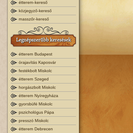
étterem-kereső
közjegyző-kereső
masszőr-kereső
Legnépszerűbb keresések
étterem Budapest
órajavítás Kaposvár
festékbolt Miskolc
étterem Szeged
horgászbolt Miskolc
étterem Nyíregyháza
gyorsbüfé Miskolc
pszichológus Pápa
presszó Miskolc
étterem Debrecen