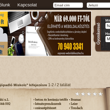
ólunk
Kapcsolat
Mi
Ho
1-2 / 2 találat
jópadló Miskolc" kifejezésre
hi u.1.
• beton és kerámia tetőfedő anyagok
• Bramac
/544-592
• kéményrendszerek
• Leier
• szárazépítészet
• Tondach