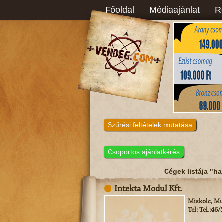
Főoldal
Médiaajánlat
R
Szűrési feltételek mutatása
Csoportos ajánlatkérés
Cégek listája "ha
Intekta Modul Kft.
Miskolc, Mu
Tel: Tel.:46