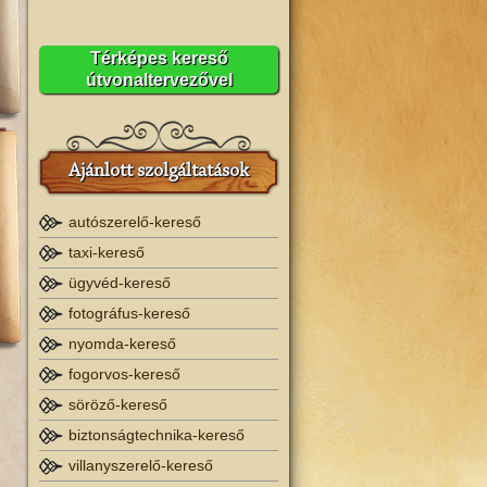
Térképes kereső
útvonaltervezővel
Ajánlott szolgáltatások
autószerelő-kereső
taxi-kereső
ügyvéd-kereső
fotográfus-kereső
nyomda-kereső
fogorvos-kereső
söröző-kereső
biztonságtechnika-kereső
villanyszerelő-kereső