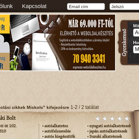
ólunk
Kapcsolat
Mi
Ho
1-2 / 2 találat
olási cikkek Miskolc" kifejezésre
ki Bolt
ti út 102.
• autóalkatrész
• nyugati autóalkatrészek
-610
• autófelszerelés
• japán autóalkatrészek
• autós kiegészítők
• Suzuki alkatrészek