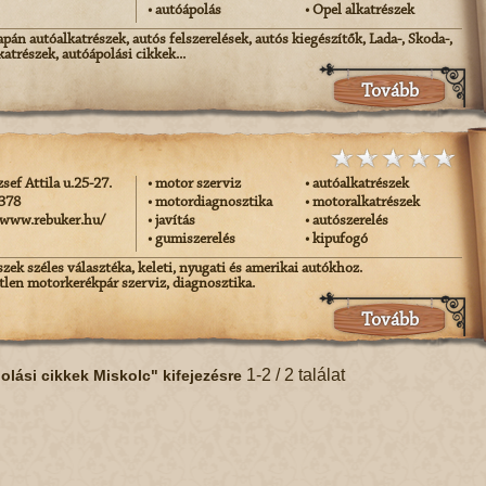
• autóápolás
• Opel alkatrészek
apán autóalkatrészek, autós felszerelések, autós kiegészítők, Lada-, Skoda-,
atrészek, autóápolási cikkek...
Tovább
sef Attila u.25-27.
• motor szerviz
• autóalkatrészek
-378
• motordiagnosztika
• motoralkatrészek
/www.rebuker.hu/
• javítás
• autószerelés
• gumiszerelés
• kipufogó
zek széles választéka, keleti, nyugati és amerikai autókhoz.
len motorkerékpár szerviz, diagnosztika.
Tovább
1-2 / 2 találat
olási cikkek Miskolc" kifejezésre