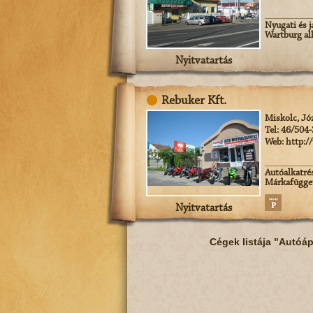
Nyugati és j
Wartburg alk
Nyitvatartás
Rebuker Kft.
Miskolc, Józ
Tel: 46/504
Web: http:/
Autóalkatrés
Márkafügget
Nyitvatartás
Cégek listája "Autóáp