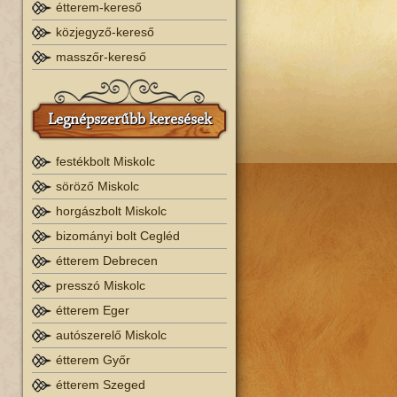
étterem-kereső
közjegyző-kereső
masszőr-kereső
Legnépszerűbb keresések
festékbolt Miskolc
söröző Miskolc
horgászbolt Miskolc
bizományi bolt Cegléd
étterem Debrecen
presszó Miskolc
étterem Eger
autószerelő Miskolc
étterem Győr
étterem Szeged