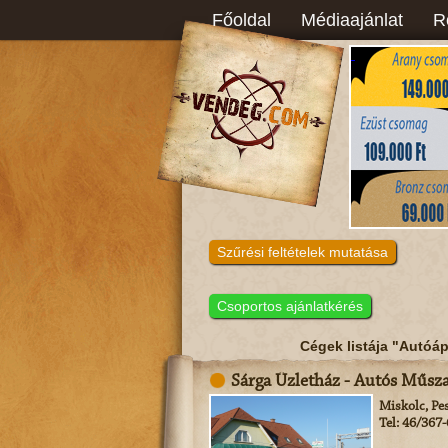
Főoldal
Médiaajánlat
R
Szűrési feltételek mutatása
Csoportos ajánlatkérés
Cégek listája "Autóáp
Sárga Üzletház - Autós Műsza
Miskolc, Pes
Tel: 46/367