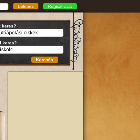
Belépés
Regisztráció
t keres?
l keres?
Keresés