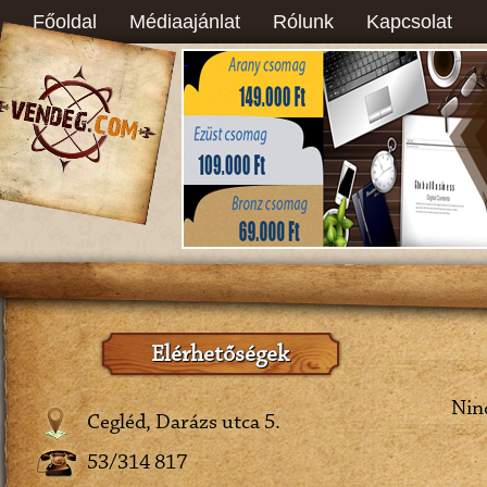
Főoldal
Médiaajánlat
Rólunk
Kapcsolat
Elérhetőségek
Ninc
Cegléd, Darázs utca 5.
53/314 817