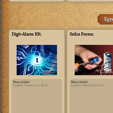
Egyé
Digit-Alarm Kft.
Szűcs Ferenc
illusztráció
illusztráci
Nincs leírás!
Nincs leírás!
Cegléd, Vécsei utca 36/A
Cegléd, Széchenyi út 41.