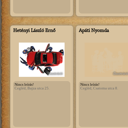
Hetényi László Ernő
Apáti Nyomda
illusztráció
illusztráci
Nincs leírás!
Nincs leírás!
Cegléd, Bajza utca 25.
Cegléd, Csatorna utca 8.