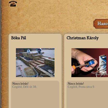
Hason
Bóka Pál
Christman Károly
illusztráció
illusztráci
Nincs leírás!
Nincs leírás!
Cegléd, Déli út 38.
Cegléd, Posta utca 9.