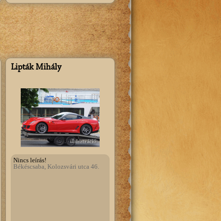
Lipták Mihály
illusztráció
Nincs leírás!
Békéscsaba, Kolozsvári utca 46.