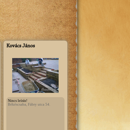
Szeretnék regisztrálni!
Kovács János
illusztráció
Nincs leírás!
Békéscsaba, Fábry utca 54.