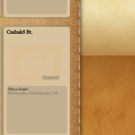
Csabakő Bt.
illusztráció
Nincs leírás!
Békéscsaba, Felsőnyomás 258.