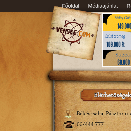
Főoldal
Médiaajánlat
R
Elérhetőségek
Békéscsaba, Pásztor ut
66/444 777