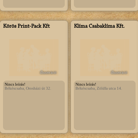
Körös Print-Pack Kft
Klíma Csabaklíma Kft.
illusztráció
illusztráció
Nincs leírás!
Nincs leírás!
Békéscsaba, Orosházi út 32.
Békéscsaba, Zöldfa utca 14.