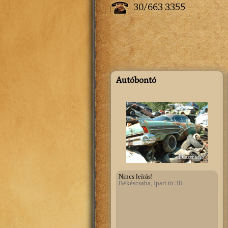
30/663 3355
Autóbontó
illusztráció
Nincs leírás!
Békéscsaba, Ipari út 38.