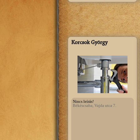
Korcsok György
illusztráció
Nincs leírás!
Békéscsaba, Vajda utca 7.