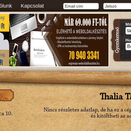
ólunk
Kapcsolat
Mi
Ho
Thalia T
Nincs részletes adatlap, de ha ez a cé
ca 10.
és kitöltheti az a