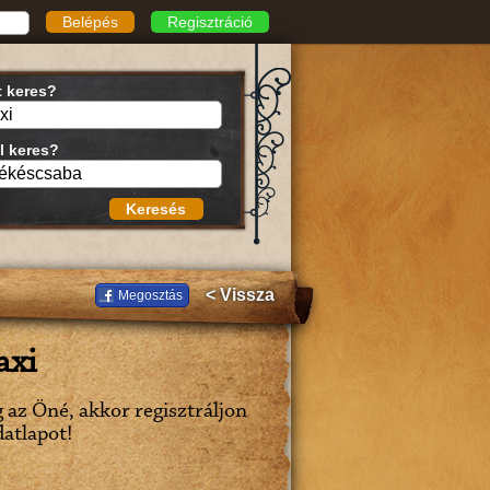
Belépés
Regisztráció
t keres?
l keres?
Keresés
< Vissza
Megosztás
axi
g az Öné, akkor regisztráljon
datlapot!