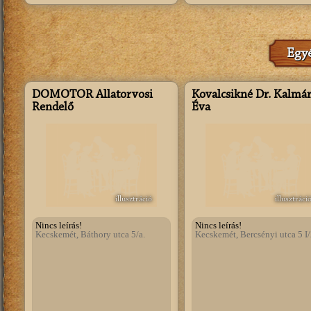
Egyé
DÖMÖTÖR Állatorvosi
Kovalcsikné Dr. Kalmá
Rendelő
Éva
illusztráció
illusztráci
Nincs leírás!
Nincs leírás!
Kecskemét, Báthory utca 5/a.
Kecskemét, Bercsényi utca 5 I