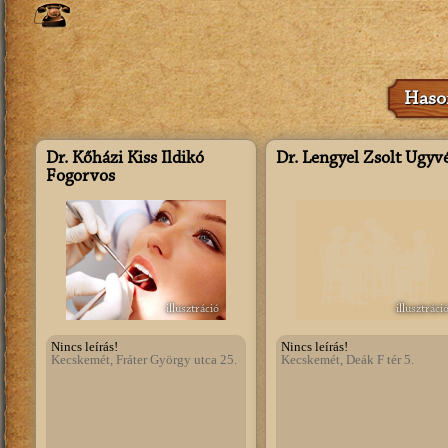
Hason
Dr. Kőházi Kiss Ildikó
Dr. Lengyel Zsolt Ügyv
Fogorvos
illusztráció
illusztráci
Nincs leírás!
Nincs leírás!
Kecskemét, Fráter György utca 25.
Kecskemét, Deák F tér 5.