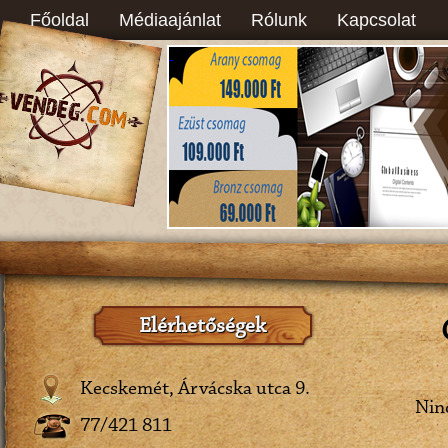
Főoldal
Médiaajánlat
Rólunk
Kapcsolat
Elérhetőségek
Kecskemét, Árvácska utca 9.
Ninc
77/421 811