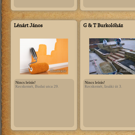
Lénárt János
G & T Burkolóház
illusztráció
illusztráci
Nincs leírás!
Nincs leírás!
Kecskemét, Budai utca 29.
Kecskemét, Izsáki út 3.