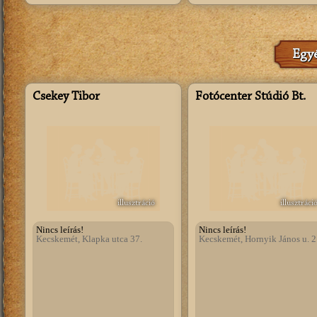
Egyé
Csekey Tibor
Fotócenter Stúdió Bt.
illusztráció
illusztráci
Nincs leírás!
Nincs leírás!
Kecskemét, Klapka utca 37.
Kecskemét, Hornyik János u. 2