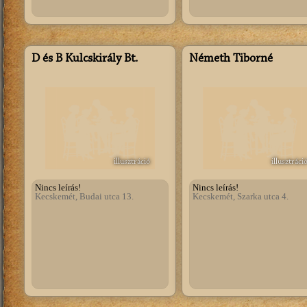
D és B Kulcskirály Bt.
Németh Tiborné
illusztráció
illusztráci
Nincs leírás!
Nincs leírás!
Kecskemét, Budai utca 13.
Kecskemét, Szarka utca 4.