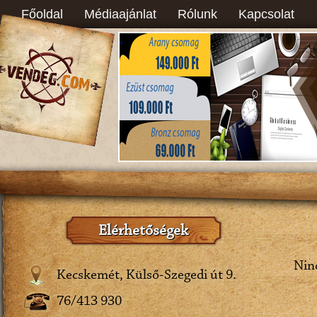
Főoldal
Médiaajánlat
Rólunk
Kapcsolat
Elérhetőségek
Ninc
Kecskemét, Külső-Szegedi út 9.
76/413 930