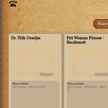
Hason
Dr. Tóth Orsolya
Fitt Woman Fitness -
Kecskemét
illusztráció
illusztráci
Nincs leírás!
Nincs leírás!
Kecskemét, Jókai utca 34.
Kecskemét, Hoffmann János 
6.