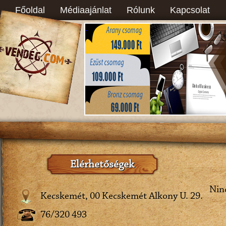
Főoldal
Médiaajánlat
Rólunk
Kapcsolat
Elérhetőségek
Ninc
Kecskemét, 00 Kecskemét Alkony U. 29.
76/320 493