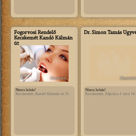
Fogorvosi Rendelő
Dr. Simon Tamás Ügyv
Kecskemét Kandó Kálmán
út
illusztráció
illusztráci
Nincs leírás!
Nincs leírás!
Kecskemét, Kandó Kálmán út 31.
Kecskemét, Zápolya J. utca 16.