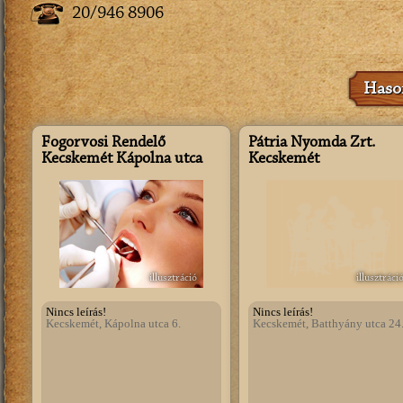
20/946 8906
Hason
Fogorvosi Rendelő
Pátria Nyomda Zrt.
Kecskemét Kápolna utca
Kecskemét
illusztráció
illusztráci
Nincs leírás!
Nincs leírás!
Kecskemét, Kápolna utca 6.
Kecskemét, Batthyány utca 24