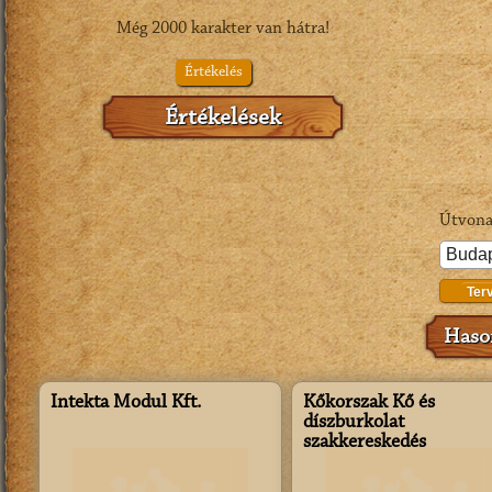
Még
2000
karakter van hátra!
Értékelés
Értékelések
Útvona
Ter
Hason
Intekta Modul Kft.
Kőkorszak Kő és
díszburkolat
szakkereskedés