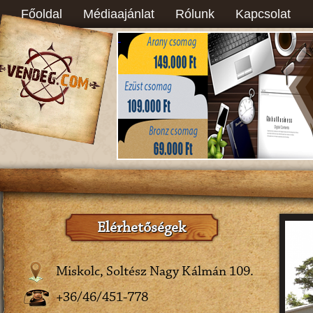
Főoldal
Médiaajánlat
Rólunk
Kapcsolat
Elérhetőségek
Miskolc, Soltész Nagy Kálmán 109.
+36/46/451-778