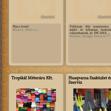
illusztráció
illusztráci
Nincs leírás!
Többszáz féle természetes 
Miskolc, Muhi u.1.
műkő és kőhatású burkola
választhatnak. pl: INCANA, ...
Miskolc, Szilágyi Dezső út 17
Tropikál Méteráru Kft.
Husqvarna Szaküzlet é
Szerviz