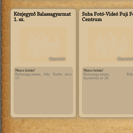
Közjegyző Balassagyarmat
Suba Fotó-Videó Fuji F
1. sz.
Centrum
illusztráció
illusztráci
Nincs leírás!
Nincs leírás!
Balassagyarmat, Ady Endre utca
Balassagyarmat, Rákó
15.
fejedelem út 28.