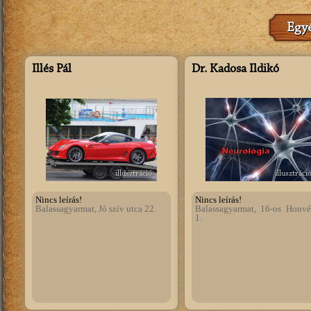
Egyé
Illés Pál
Dr. Kadosa Ildikó
illusztráció
illusztráci
Nincs leírás!
Nincs leírás!
Balassagyarmat, Jó szív utca 22.
Balassagyarmat, 16-os Honvé
1.