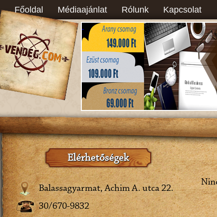
Főoldal
Médiaajánlat
Rólunk
Kapcsolat
Elérhetőségek
Ninc
Balassagyarmat, Achim A. utca 22.
30/670-9832