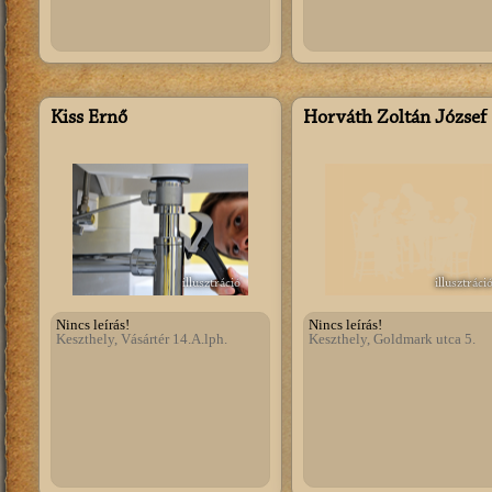
Kiss Ernő
Horváth Zoltán József
illusztráció
illusztráci
Nincs leírás!
Nincs leírás!
Keszthely, Vásártér 14.A.lph.
Keszthely, Goldmark utca 5.