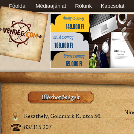
Főoldal
Médiaajánlat
Rólunk
Kapcsolat
Elérhetőségek
Ninc
Keszthely, Goldmark K. utca 56.
83/315 207