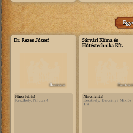
Egyé
Dr. Rezes József
Sárvári Klíma és
Hűtéstechnika Kft.
illusztráció
illusztráci
Nincs leírás!
Nincs leírás!
Keszthely, Pál utca 4.
Keszthely, Bercsényi Miklós 
1/A