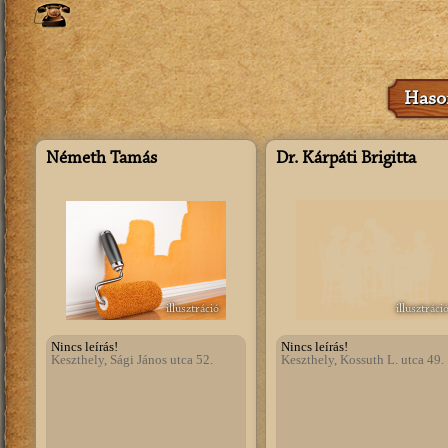
Hason
Németh Tamás
Dr. Kárpáti Brigitta
illusztráció
illusztráci
Nincs leírás!
Nincs leírás!
Keszthely, Sági János utca 52.
Keszthely, Kossuth L. utca 49.