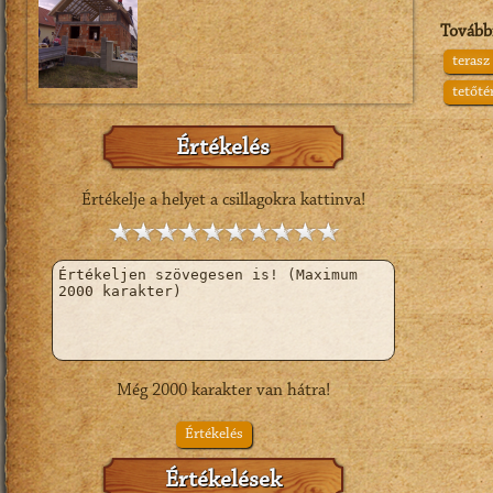
Tovább
terasz
tetőté
Értékelés
Értékelje a helyet a csillagokra kattinva!
Még
2000
karakter van hátra!
Értékelés
Értékelések