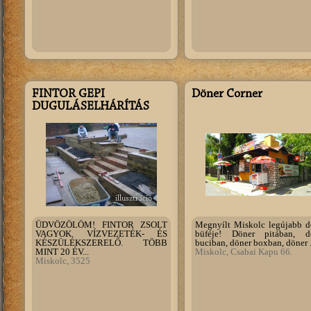
FINTOR GÉPI
Döner Corner
DUGULÁSELHÁRÍTÁS
illusztráció
ÜDVÖZÖLÖM! FINTOR ZSOLT
Megnyílt Miskolc legújabb d
VAGYOK. VÍZVEZETÉK- ÉS
büféje! Döner pitában, d
KÉSZÜLÉKSZERELŐ. TÖBB
buciban, döner boxban, döner .
MINT 20 ÉV...
Miskolc, Csabai Kapu 66.
Miskolc, 3525