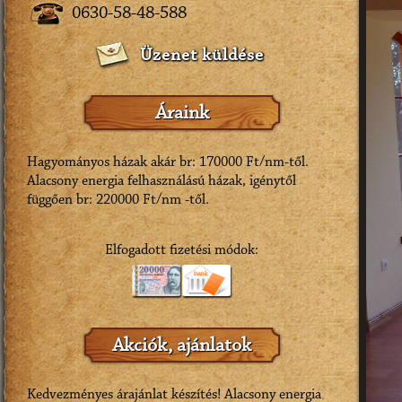
0630-58-48-588
Üzenet küldése
Áraink
Hagyományos házak akár br: 170000 Ft/nm-től.
Alacsony energia felhasználású házak, igénytől
függően br: 220000 Ft/nm -től.
Elfogadott fizetési módok:
Akciók, ajánlatok
Kedvezményes árajánlat készítés! Alacsony energia