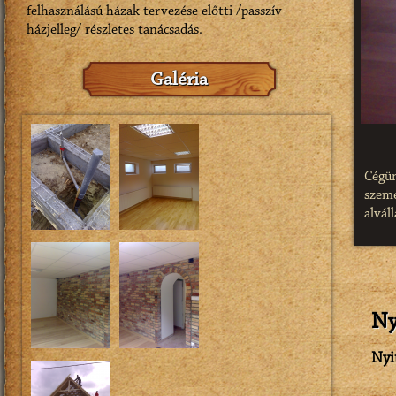
felhasználású házak tervezése előtti /passzív
házjelleg/ részletes tanácsadás.
Galéria
Cégün
szem
alvál
szabv
nem c
váll
felh
kőmű
Ny
jelen
Nyi