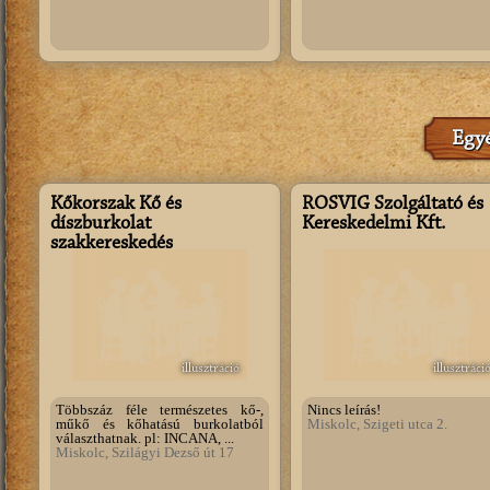
Egyé
Kőkorszak Kő és
ROSVIG Szolgáltató és
díszburkolat
Kereskedelmi Kft.
szakkereskedés
illusztráció
illusztráci
Többszáz féle természetes kő-,
Nincs leírás!
műkő és kőhatású burkolatból
Miskolc, Szigeti utca 2.
választhatnak. pl: INCANA, ...
Miskolc, Szilágyi Dezső út 17