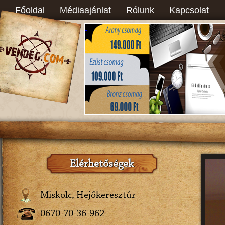
Főoldal
Médiaajánlat
Rólunk
Kapcsolat
Elérhetőségek
Miskolc, Hejőkeresztúr
0670-70-36-962