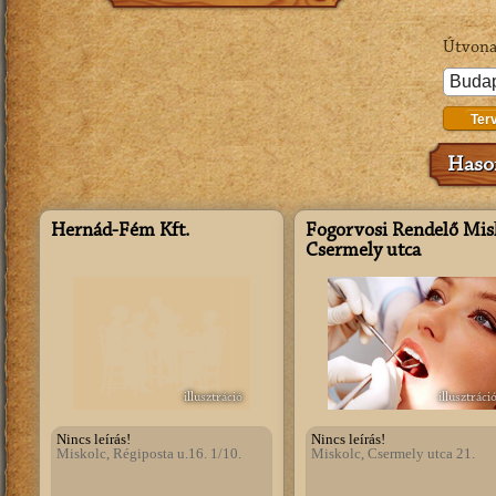
Útvona
Ter
Hason
Hernád-Fém Kft.
Fogorvosi Rendelő Mis
Csermely utca
illusztráció
illusztráci
Nincs leírás!
Nincs leírás!
Miskolc, Régiposta u.16. 1/10.
Miskolc, Csermely utca 21.