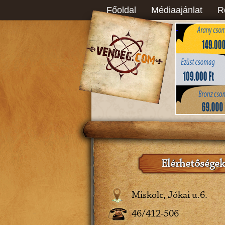
Főoldal
Médiaajánlat
R
Elérhetőségek
Miskolc, Jókai u.6.
46/412-506