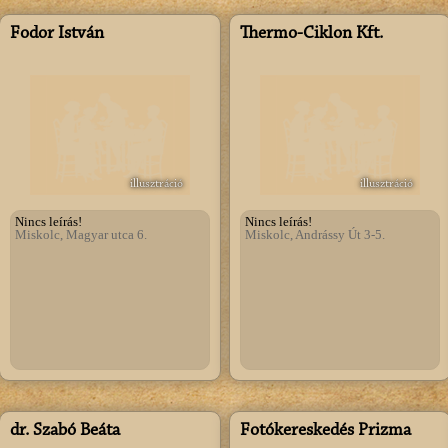
Fodor István
Thermo-Ciklon Kft.
illusztráció
illusztráció
Nincs leírás!
Nincs leírás!
Miskolc, Magyar utca 6.
Miskolc, Andrássy Út 3-5.
dr. Szabó Beáta
Fotókereskedés Prizma