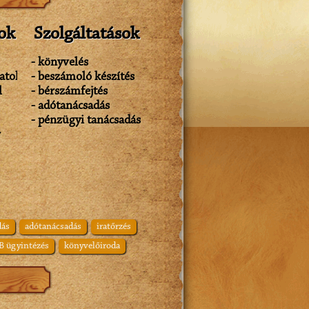
iteli vonalon. Egyéb szolgáltatásaink
 szabályzat készítés, elektronikus
ok
Szolgáltatások
- könyvelés
atok
- beszámoló készítés
l
- bérszámfejtés
- adótanácsadás
- pénzügyi tanácsadás
r
dás
adótanácsadás
iratőrzés
B ügyintézés
könyvelőiroda