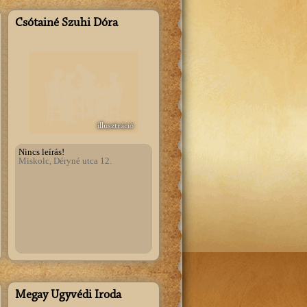
Csótainé Szuhi Dóra
illusztráció
Nincs leírás!
Miskolc, Déryné utca 12.
Megay Ügyvédi Iroda