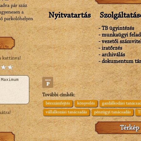
gazdasági, vállalkozás alapítási, vezetői számv
ladva pár száz
közé tartozik még az iratőrzés, archiválás,
ingyenesen a
Nyitvatartás
Szolgáltatás
dokumentum tár...
ső parkolóhelyen
- TB ügyintézés
- munkaügyi felad
- vezetői számvite
- iratőrzés
- archiválás
a kattinva!
- dokumentum tá
További címkék:
bérszámfejtés
könyvelés
gazdálkodási tanácsa
átra!
vállalkozási tanácsadás
pénzügyi tanácsadás
T
Térkép