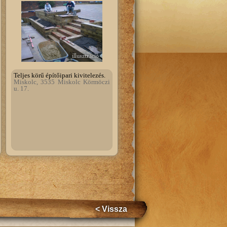
illusztráció
Teljes körű építőipari kivitelezés.
Miskolc, 3535 Miskolc Körmöczi
u. 17.
< Vissza