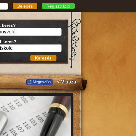
Belépés
Regisztráció
t keres?
l keres?
Keresés
< Vissza
Megosztás