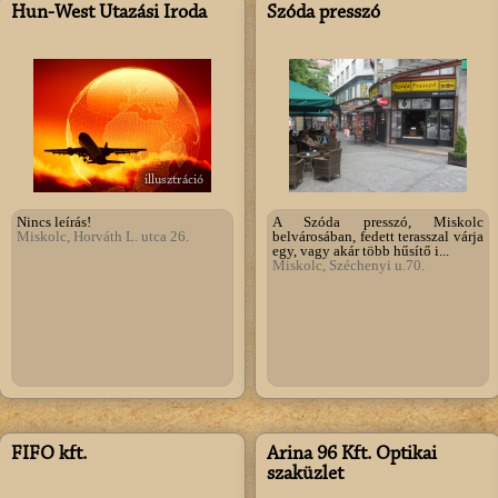
Hun-West Utazási Iroda
Szóda presszó
illusztráció
Nincs leírás!
A Szóda presszó, Miskolc
Miskolc, Horváth L. utca 26.
belvárosában, fedett terasszal várja
egy, vagy akár több hűsítő i...
Miskolc, Széchenyi u.70.
FIFO kft.
Arina 96 Kft. Optikai
szaküzlet