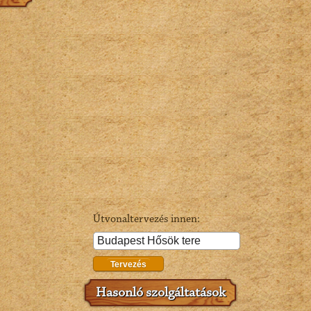
Útvonaltervezés innen:
Tervezés
Hasonló szolgáltatások