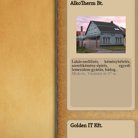
AlkoTherm Bt.
Lakás-szellőzés, kéménybélelés,
szereltkémény-építés, egyedi
lemezidom gyártás, bádog...
Miskolc, Vásártéri út 37 sz.
Golden IT Kft.