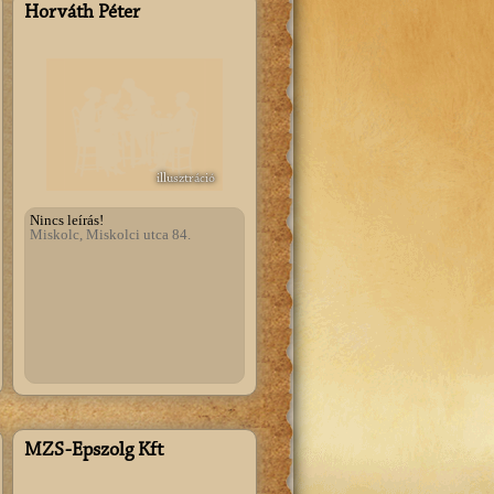
Horváth Péter
illusztráció
Nincs leírás!
Miskolc, Miskolci utca 84.
MZS-Épszolg Kft