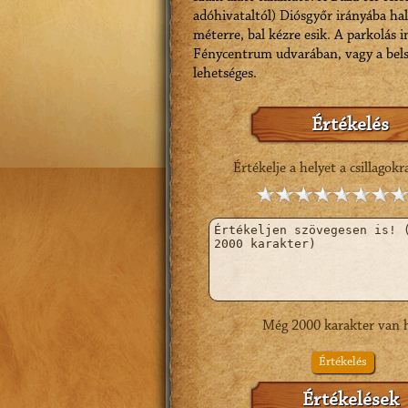
adóhivataltól) Diósgyőr irányába ha
méterre, bal kézre esik. A parkolás 
Fénycentrum udvarában, vagy a bel
lehetséges.
Értékelés
Értékelje a helyet a csillagokr
Még
2000
karakter van h
Értékelés
Értékelések