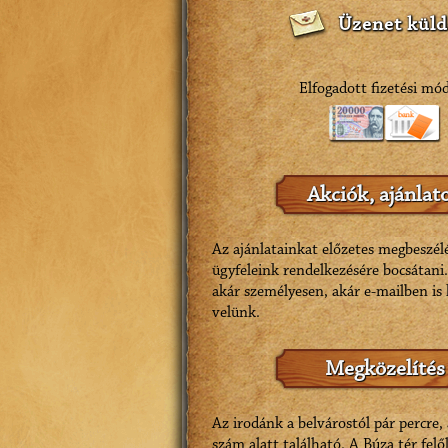
Üzenet küld
Elfogadott fizetési mó
Akciók, ajánlat
Az ajánlatainkat előzetes megbeszél
ügyfeleink rendelkezésére bocsátani
akár személyesen, akár e-mailben is
velünk.
Megközelítés
Az irodánk a belvárostól pár percre, 
szám alatt található. A Búza tér felől