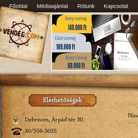
Főoldal
Médiaajánlat
Rólunk
Kapcsolat
Elérhetőségek
Ninc
Debrecen, Árpád tér 30.
30/556-3035