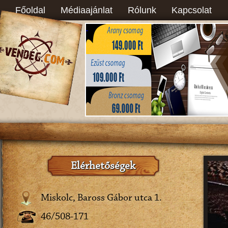
Főoldal
Médiaajánlat
Rólunk
Kapcsolat
Elérhetőségek
Miskolc, Baross Gábor utca 1.
46/508-171