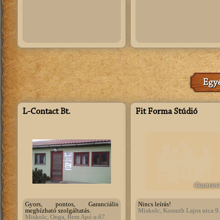
Egyé
L-Contact Bt.
Fit Forma Stúdió
illusztráci
Gyors, pontos, Garanciális
Nincs leírás!
megbízható szolgáltatás.
Miskolc, Kossuth Lajos utca 9.
Miskolc, Onga, Bem Apó u.67.