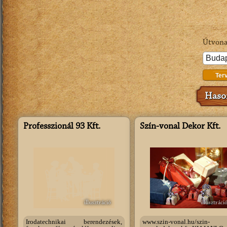
Útvona
Ter
Hason
Professzionál 93 Kft.
Szín-vonal Dekor Kft.
illusztráció
illusztráci
Irodatechnikai berendezések,
www.szin-vonal.hu/szin-