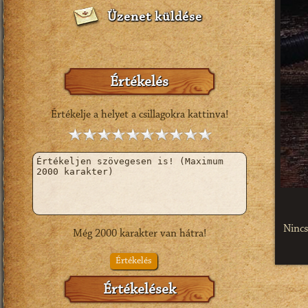
Üzenet küldése
Értékelés
Értékelje a helyet a csillagokra kattinva!
Nincs 
Még
2000
karakter van hátra!
Értékelés
Értékelések