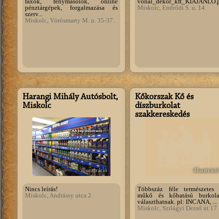
faxok, fénymásolók, online
vonal_dekor_kft_KIAJANLO.
pénztárgépek, forgalmazása és
Miskolc, Endrődi S. u. 14.
szerv...
Miskolc, Vörösmarty M. u. 35-37.
Harangi Mihály Autósbolt,
Kőkorszak Kő és
Miskolc
díszburkolat
szakkereskedés
illusztráció
illusztráci
Nincs leírás!
Többszáz féle természetes 
Miskolc, Andrássy utca 2.
műkő és kőhatású burkola
választhatnak. pl: INCANA, ...
Miskolc, Szilágyi Dezső út 17