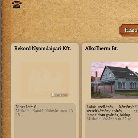
Hason
Rekord Nyomdaipari Kft.
AlkoTherm Bt.
illusztráció
Nincs leírás!
Lakás-szellőzés, kéménybéle
Miskolc, Kandó Kálmán utca 13-
szereltkémény-építés, eg
15.
lemezidom gyártás, bádog...
Miskolc, Vásártéri út 37 sz.