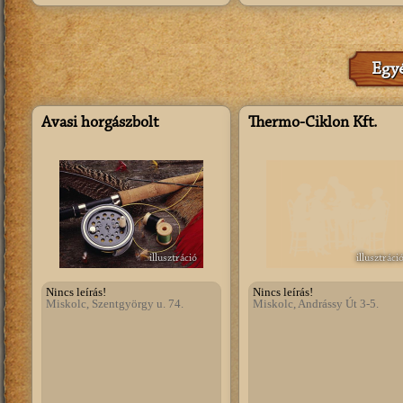
Egyé
Avasi horgászbolt
Thermo-Ciklon Kft.
illusztráció
illusztráci
Nincs leírás!
Nincs leírás!
Miskolc, Szentgyörgy u. 74.
Miskolc, Andrássy Út 3-5.