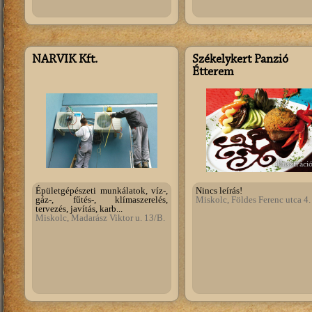
NARVIK Kft.
Székelykert Panzió
Étterem
illusztráci
Épületgépészeti munkálatok, víz-,
Nincs leírás!
gáz-, fűtés-, klímaszerelés,
Miskolc, Földes Ferenc utca 4.
tervezés, javítás, karb...
Miskolc, Madarász Viktor u. 13/B.