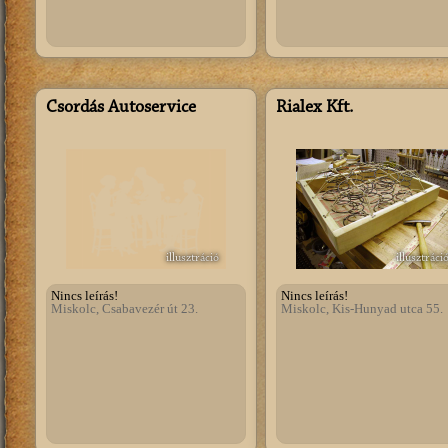
Csordás Autoservice
Rialex Kft.
illusztráció
illusztráci
Nincs leírás!
Nincs leírás!
Miskolc, Csabavezér út 23.
Miskolc, Kis-Hunyad utca 55.