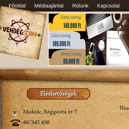
Főoldal
Médiaajánlat
Rólunk
Kapcsolat
Elérhetőségek
Ninc
Miskolc, Régiposta út 7.
46/345 498