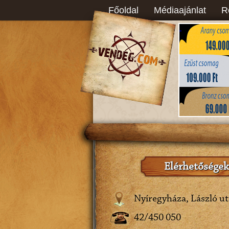
Főoldal
Médiaajánlat
R
Elérhetőségek
Nyíregyháza, László ut
42/450 050