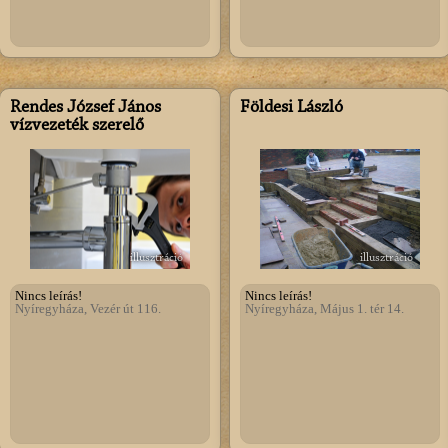
Rendes József János
Földesi László
vízvezeték szerelő
illusztráció
illusztráció
Nincs leírás!
Nincs leírás!
Nyíregyháza, Vezér út 116.
Nyíregyháza, Május 1. tér 14.