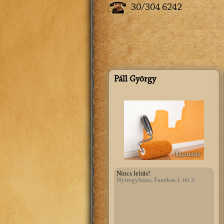
30/304 6242
Páll György
illusztráció
Nincs leírás!
Nyíregyháza, Fazekas J. tér 3.