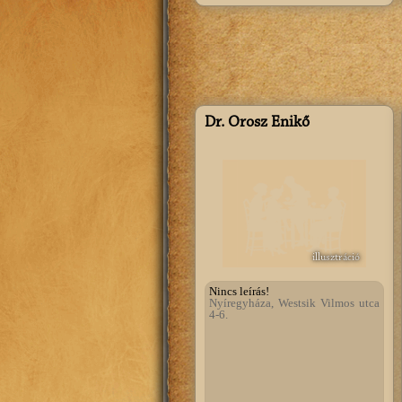
Dr. Orosz Enikő
illusztráció
Nincs leírás!
Nyíregyháza, Westsik Vilmos utca
4-6.