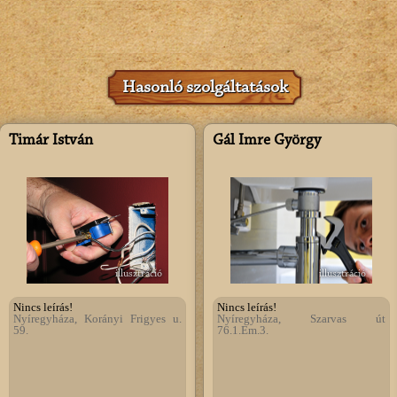
Hasonló szolgáltatások
Timár István
Gál Imre György
illusztráció
illusztráció
Nincs leírás!
Nincs leírás!
Nyíregyháza, Korányi Frigyes u.
Nyíregyháza, Szarvas út
59.
76.1.Em.3.