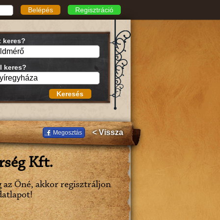
Belépés
Regisztráció
t keres?
l keres?
Keresés
< Vissza
Megosztás
ség Kft.
g az Öné, akkor regisztráljon
datlapot!