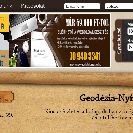
ólunk
Kapcsolat
Mi
Ho
Geodézia-Nyír
Nincs részletes adatlap, de ha ez a cé
ca 29.
és kitöltheti az a