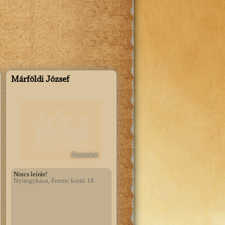
Szeretnék regisztrálni!
Márföldi József
illusztráció
Nincs leírás!
Nyíregyháza, Ferenc körút 18.