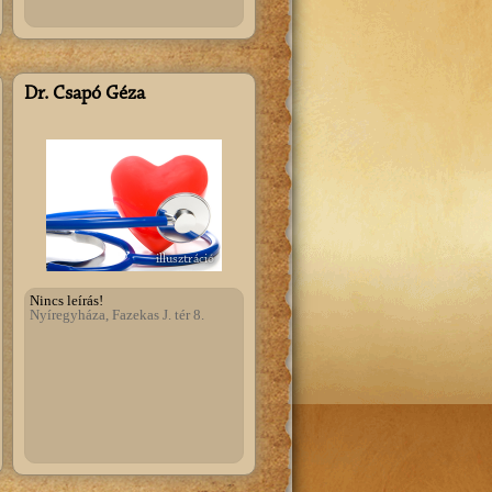
Dr. Csapó Géza
illusztráció
Nincs leírás!
Nyíregyháza, Fazekas J. tér 8.