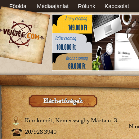
Főoldal
Médiaajánlat
Rólunk
Kapcsolat
Elérhetőségek
Kecskemét, Nemesszeghy Márta u. 3.
Ninc
20/928 3940