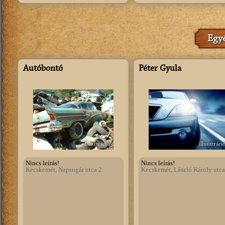
Egyé
Autóbontó
Péter Gyula
illusztráció
illusztráci
Nincs leírás!
Nincs leírás!
Kecskemét, Napsugár utca 2.
Kecskemét, László Károly utca