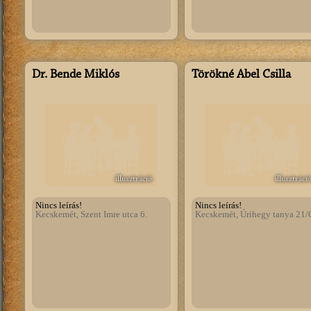
Dr. Bende Miklós
Törökné Ábel Csilla
illusztráció
illusztráci
Nincs leírás!
Nincs leírás!
Kecskemét, Szent Imre utca 6.
Kecskemét, Úrihegy tanya 21/