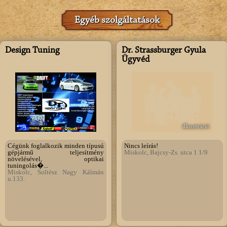
Egyéb szolgáltatások
Design Tuning
Dr. Strassburger Gyula
Ügyvéd
illusztráció
Cégünk foglalkozik minden típusú
Nincs leírás!
gépjármű teljesítmény
Miskolc, Bajcsy-Zs. utca 1 1/9
növelésével, optikai
tuningolás�...
Miskolc, Soltész Nagy Kálmán
u.133.