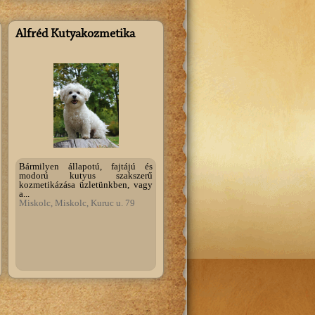
Alfréd Kutyakozmetika
Bármilyen állapotú, fajtájú és
modorú kutyus szakszerű
kozmetikázása üzletünkben, vagy
a...
Miskolc, Miskolc, Kuruc u. 79