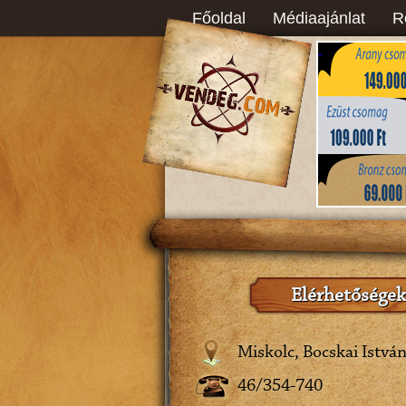
Főoldal
Médiaajánlat
R
Elérhetőségek
Miskolc, Bocskai István
46/354-740