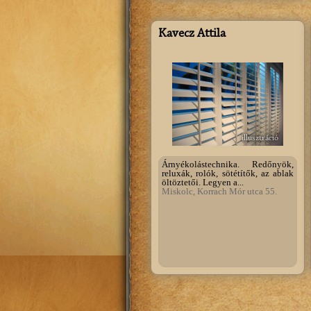
Kavecz Attila
illusztráció
Árnyékolástechnika. Redőnyök,
reluxák, rolók, sötétítők, az ablak
öltöztetői. Legyen a...
Miskolc, Korrach Mór utca 55.