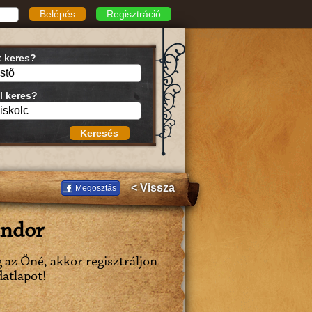
Belépés
Regisztráció
t keres?
l keres?
Keresés
< Vissza
Megosztás
ándor
g az Öné, akkor regisztráljon
datlapot!