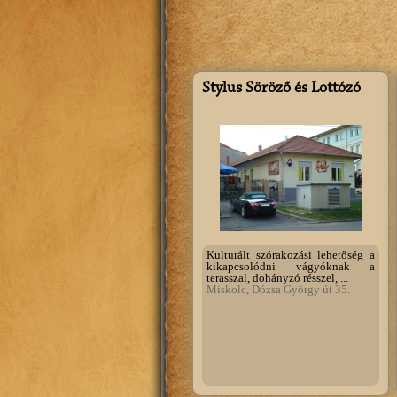
Stylus Söröző és Lottózó
Kulturált szórakozási lehetőség a
kikapcsolódni vágyóknak a
terasszal, dohányzó résszel, ...
Miskolc, Dózsa György út 35.