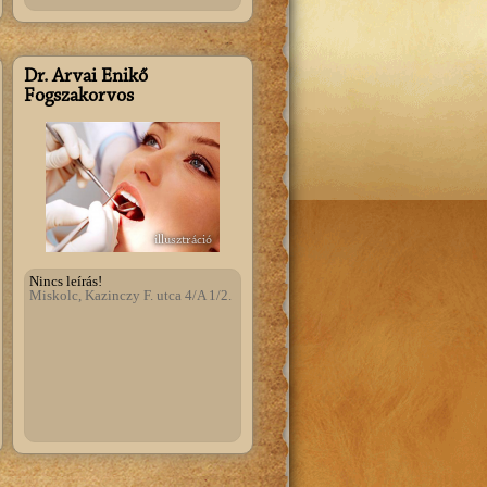
Dr. Árvai Enikő
Fogszakorvos
illusztráció
Nincs leírás!
Miskolc, Kazinczy F. utca 4/A 1/2.