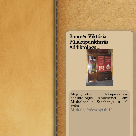
Boncsér Viktória
Fülakupunktúrás
Addiktológu...
Megnyitottam fülakupunktúrás
addiktológus rendelőmet, ami
Miskolcon a Széchenyi út 19.
szám ...
Miskolc, Széchenyi út 19.