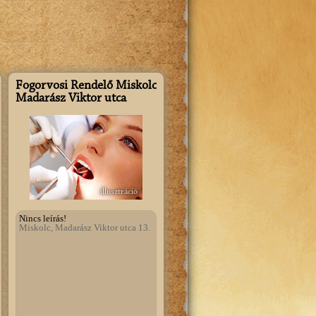
Szeretnék regisztrálni!
Fogorvosi Rendelő Miskolc
Madarász Viktor utca
illusztráció
Nincs leírás!
Miskolc, Madarász Viktor utca 13.