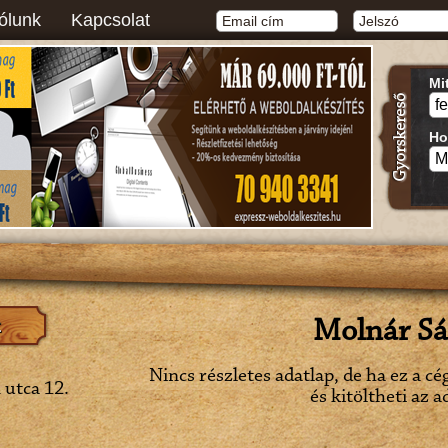
ólunk
Kapcsolat
Mi
Ho
Molnár S
Nincs részletes adatlap, de ha ez a cé
 utca 12.
és kitöltheti az a