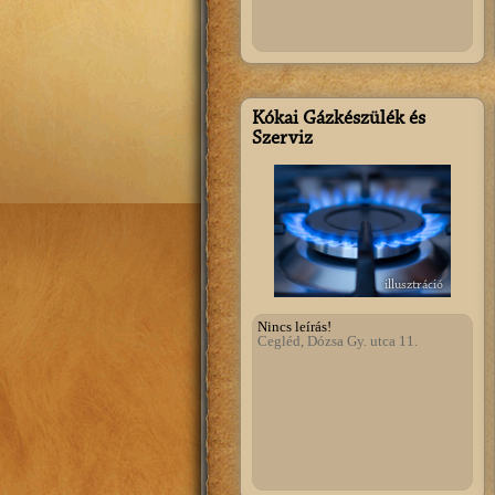
Kókai Gázkészülék és
Szerviz
illusztráció
Nincs leírás!
Cegléd, Dózsa Gy. utca 11.