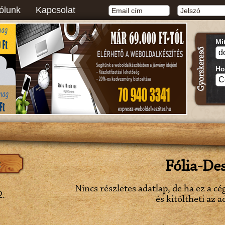
ólunk
Kapcsolat
Mi
Ho
Fólia-De
Nincs részletes adatlap, de ha ez a cé
2.
és kitöltheti az a