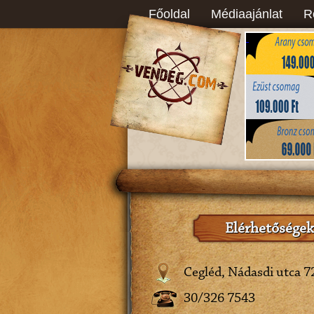
Főoldal
Médiaajánlat
R
Elérhetőségek
Cegléd, Nádasdi utca 7
30/326 7543