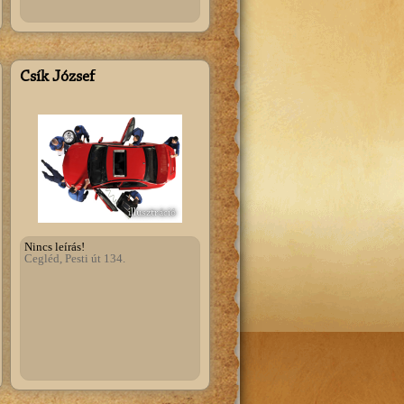
Csík József
illusztráció
Nincs leírás!
Cegléd, Pesti út 134.