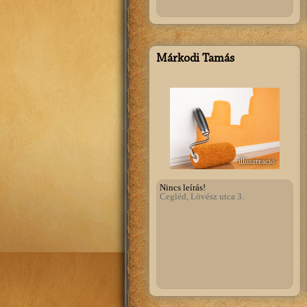
Márkodi Tamás
illusztráció
Nincs leírás!
Cegléd, Lövész utca 3.