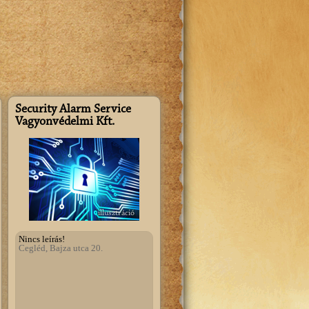
Szeretnék regisztrálni!
Security Alarm Service
Vagyonvédelmi Kft.
illusztráció
Nincs leírás!
Cegléd, Bajza utca 20.