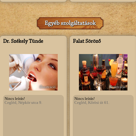
Egyéb szolgáltatások
Dr. Székely Tünde
Falat Söröző
illusztráció
illusztráció
Nincs leírás!
Nincs leírás!
Cegléd, Népkör utca 9.
Cegléd, Kőrösi út 61.