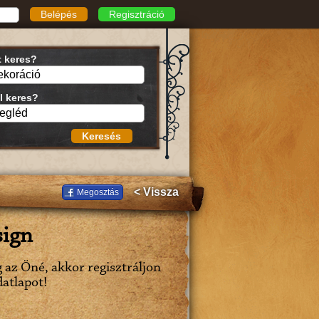
Belépés
Regisztráció
t keres?
l keres?
Keresés
< Vissza
Megosztás
sign
g az Öné, akkor regisztráljon
datlapot!