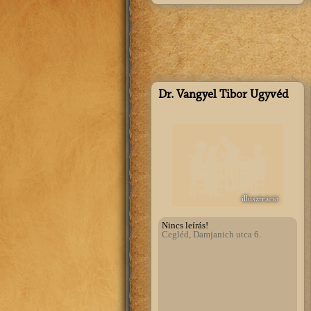
Dr. Vangyel Tibor Ügyvéd
illusztráció
Nincs leírás!
Cegléd, Damjanich utca 6.