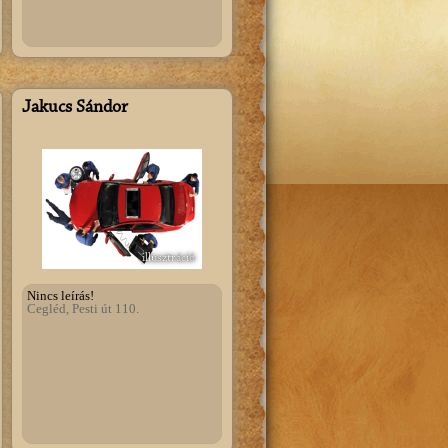
Jakucs Sándor
illusztráció
Nincs leírás!
Cegléd, Pesti út 110.