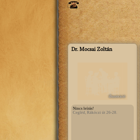
Dr. Mocsai Zoltán
illusztráció
Nincs leírás!
Cegléd, Rákóczi út 26-28.