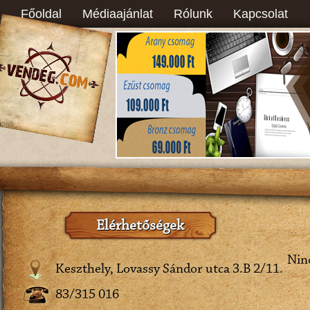
Főoldal
Médiaajánlat
Rólunk
Kapcsolat
Elérhetőségek
Ninc
Keszthely, Lovassy Sándor utca 3.B 2/11.
83/315 016