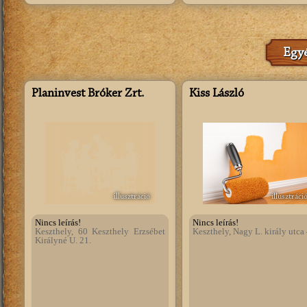
Egyé
Planinvest Bróker Zrt.
Kiss László
illusztráció
illusztráci
Nincs leírás!
Nincs leírás!
Keszthely, 60 Keszthely Erzsébet
Keszthely, Nagy L. király utca 
Királyné U. 21.