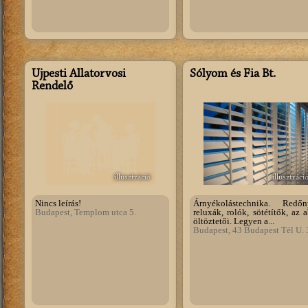
Újpesti Állatorvosi
Sólyom és Fia Bt.
Rendelő
illusztráció
illusztráci
Nincs leírás!
Árnyékolástechnika. Redőn
Budapest, Templom utca 5.
reluxák, rolók, sötétítők, az 
öltöztetői. Legyen a...
Budapest, 43 Budapest Tél U. 