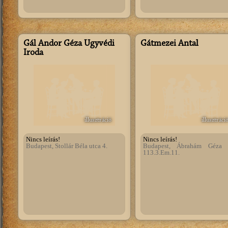
Gál Andor Géza Ügyvédi
Gátmezei Antal
Iroda
illusztráció
illusztráci
Nincs leírás!
Nincs leírás!
Budapest, Stollár Béla utca 4.
Budapest, Ábrahám Géza 
113.3.Em.11.