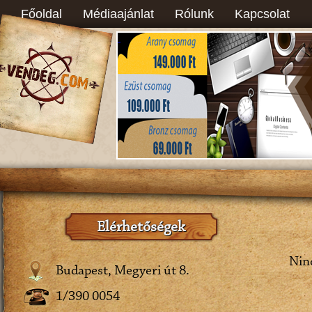
Főoldal
Médiaajánlat
Rólunk
Kapcsolat
Elérhetőségek
Ninc
Budapest, Megyeri út 8.
1/390 0054