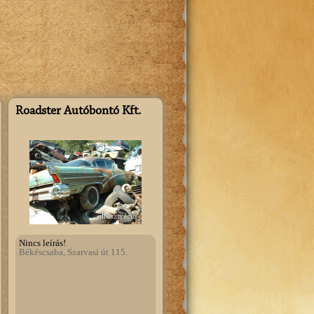
Szeretnék regisztrálni!
Roadster Autóbontó Kft.
illusztráció
Nincs leírás!
Békéscsaba, Szarvasi út 115.