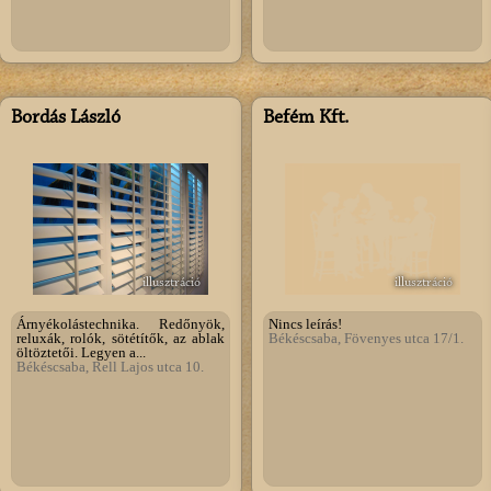
Bordás László
Befém Kft.
illusztráció
illusztráció
Árnyékolástechnika. Redőnyök,
Nincs leírás!
reluxák, rolók, sötétítők, az ablak
Békéscsaba, Fövenyes utca 17/1.
öltöztetői. Legyen a...
Békéscsaba, Rell Lajos utca 10.