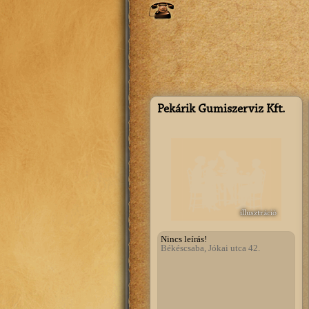
Pekárik Gumiszerviz Kft.
illusztráció
Nincs leírás!
Békéscsaba, Jókai utca 42.