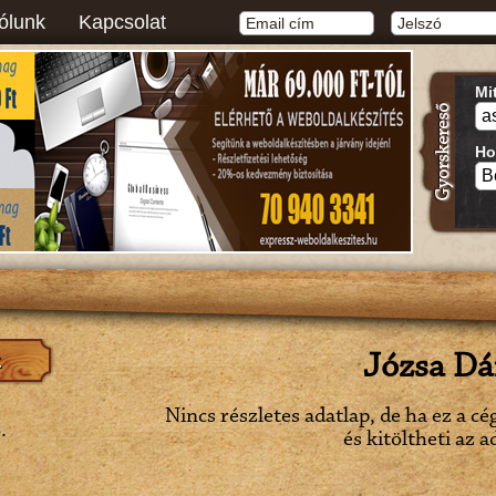
ólunk
Kapcsolat
Mi
Ho
Józsa Dá
Nincs részletes adatlap, de ha ez a cé
.
és kitöltheti az a