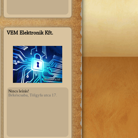
VEM Elektronik Kft.
illusztráció
Nincs leírás!
Békéscsaba, Tölgyfa utca 17.