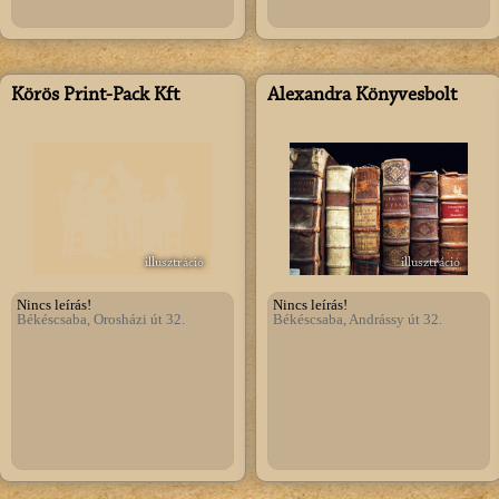
Körös Print-Pack Kft
Alexandra Könyvesbolt
illusztráció
illusztráció
Nincs leírás!
Nincs leírás!
Békéscsaba, Orosházi út 32.
Békéscsaba, Andrássy út 32.