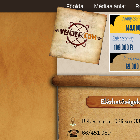
Főoldal
Médiaajánlat
R
Elérhetőségek
Békéscsaba, Déli sor 33
66/451 089