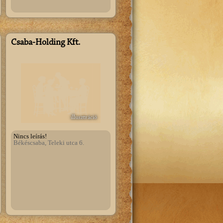
Csaba-Holding Kft.
illusztráció
Nincs leírás!
Békéscsaba, Teleki utca 6.