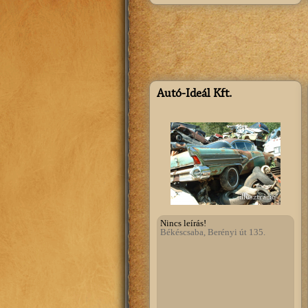
Autó-Ideál Kft.
illusztráció
Nincs leírás!
Békéscsaba, Berényi út 135.