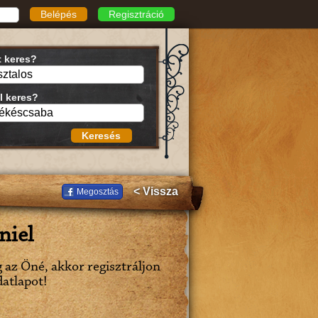
Belépés
Regisztráció
t keres?
l keres?
Keresés
< Vissza
Megosztás
niel
g az Öné, akkor regisztráljon
datlapot!